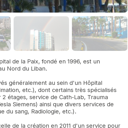
Juillet 10, 2026
L’oxygénothérapie 
(OHB)
Mai 21, 2026
L'hôpital de la Paix a 
d'annoncer…
ital de la Paix, fondé en 1996, est un
au Nord du Liban.
Décembre 03, 202
Agrandissement du 
uvés généralement au sein d'un Hôpital
Radiologie : L'Ech
ation, etc.), dont certains très spécialisés
ur 2 étages, service de Cath-Lab, Trauma
Septembre 11, 2024
esla Siemens) ainsi que divers services de
L'Hôpital de la Paix e
 du sang, Radiologie, etc.).
développement…
elle de la création en 2011 d'un service pour
Janvier 10, 2024